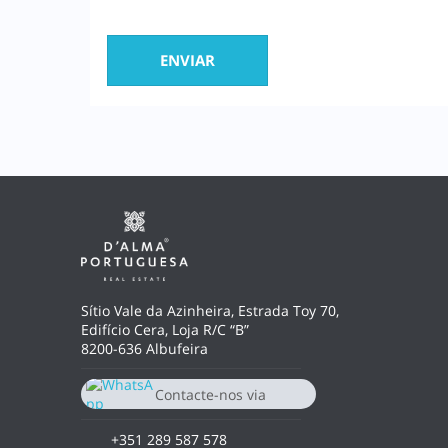
Sítio Vale da Azinheira, Estrada Toy 70,
Edifício Cera, Loja R/C “B”
8200-636 Albufeira
Contacte-nos via
Whatsapp
+351964780345
+351 289 587 578